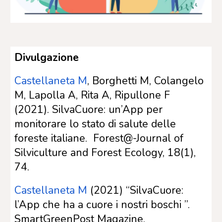
Divulgazione
Castellaneta M
, Borghetti M, Colangelo
M, Lapolla A, Rita A, Ripullone F
(2021).
SilvaCuore: un’App per
monitorare lo stato di salute delle
foreste italiane
. Forest@-Journal of
Silviculture and Forest Ecology, 18(1),
74.
Castellaneta M
(2021) “
SilvaC
uore:
l’App che ha a cuore i nostri boschi
”.
SmartGreenPost Magazine.